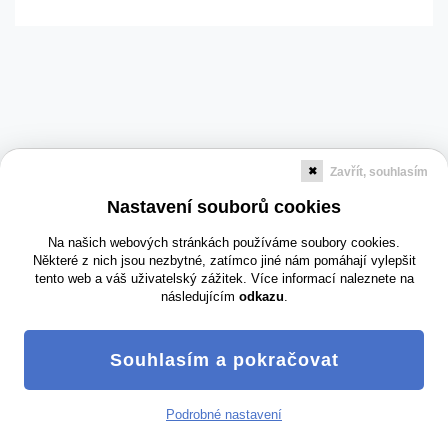
Zavřít, souhlasím
Nastavení souborů cookies
Na našich webových stránkách používáme soubory cookies.
Některé z nich jsou nezbytné, zatímco jiné nám pomáhají vylepšit
tento web a váš uživatelský zážitek. Více informací naleznete na
následujícím
odkazu
.
Odborné články a informace
|
Sledování insolvence
|
Insolvenční
rejstřík
°Copyright 2004-2026, GetData s.r.o., Roháčova 145/14, 130 00 Praha 3,
Souhlasím a pokračovat
Česká republika | IČO: 27102343 | Městský soud v Praze, oddíl C,
vložka 96380 |
Obchodní podmínky
|
Ochrana osobních údajů
|
Nastavení cookies
Podrobné nastavení