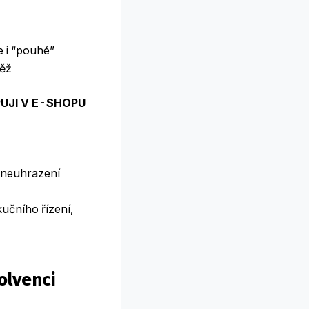
e i “pouhé”
těž
UJI V E-SHOPU
, neuhrazení
učního řízení,
olvenci