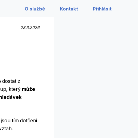
O službě
Kontakt
Přihlásit
28.3.2026
 dostat z
tup, který
může
ohledávek
 jsou tím dotčeni
 vztah.