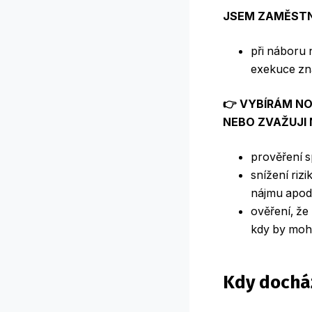
JSEM ZAMĚST
při náboru 
exekuce zna
👉 VYBÍRÁM NO
NEBO ZVAŽUJI
prověření s
snížení riz
nájmu apod
ověření, že
kdy by mohl
Kdy docház