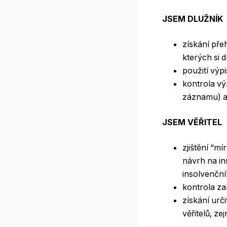
JSEM DLUŽNÍK
získání pře
kterých si 
použití výp
kontrola vý
záznamu) a
JSEM VĚŘITEL
zjištění “m
návrh na ins
insolvenční
kontrola za
získání urč
věřitelů, z