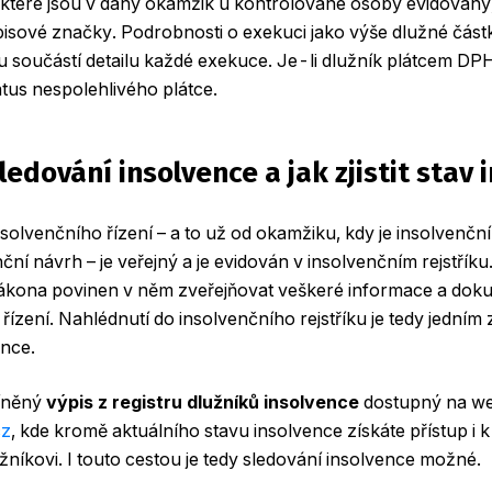
 které jsou v daný okamžik u kontrolované osoby evidovány
spisové značky. Podrobnosti o exekuci jako výše dlužné čás
u součástí detailu každé exekuce. Je-li dlužník plátcem DP
tatus nespolehlivého plátce.
ledování insolvence a jak zjistit stav 
solvenčního řízení – a to už od okamžiku, kdy je insolvenč
ní návrh – je veřejný a je evidován v insolvenčním rejstříku
 zákona povinen v něm zveřejňovat veškeré informace a doku
řízení. Nahlédnutí do insolvenčního rejstříku je tedy jedním
ence.
míněný
výpis z registru dlužníků insolvence
dostupný na w
cz
, kde kromě aktuálního stavu insolvence získáte přístup i k
žníkovi. I touto cestou je tedy sledování insolvence možné.