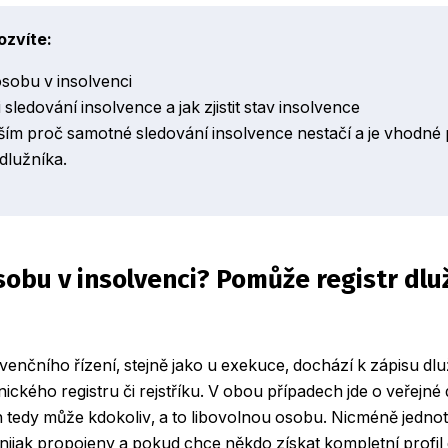
ozvíte:
 osobu v insolvenci
sledování insolvence a jak zjistit stav insolvence
ím proč samotné sledování insolvence nestačí a je vhodné pr
dlužníka.
osobu v insolvenci? Pomůže registr dlu
venčního řízení, stejně jako u exekuce, dochází k zápisu dl
ického registru či rejstříku. V obou případech jde o veřejné
h tedy může kdokoliv, a to libovolnou osobu. Nicméně jednot
nijak propojeny a pokud chce někdo získat kompletní profil