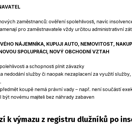
NAVATEL
nových zaměstnanců: ověření spolehlivosti, navíc insolvenc
menají pro zaměstnavatele vždy určitou administrativní zá
VÉHO NÁJEMNÍKA, KUPUJI AUTO, NEMOVITOST, NAKUP
 NOVOU SPOLUPRÁCI, NOVÝ OBCHODNÍ VZTAH
polehlivosti a schopnosti plnit závazky
ika nedodání služby či naopak nezaplacení za využití služby
.
 předmět koupě nemá právní vady – např. není součástí exek
 být novému majiteli bez náhrady zabaven
í k výmazu z registru dlužníků po ins