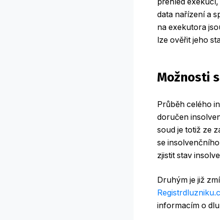
přehled exekucí,
data nařízení a 
na exekutora jso
lze ověřit jeho s
Možnosti s
Průběh celého in
doručen insolvenč
soud je totiž ze
se insolvenčního 
zjistit stav insolv
Druhým je již z
Registrdluzniku.
informacím o dlu