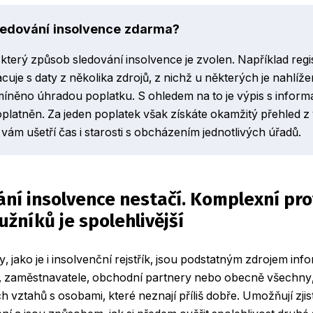
ledování insolvence zdarma?
 který způsob sledování insolvence je zvolen. Například regi
cuje s daty z několika zdrojů, z nichž u některých je nahlíže
íněno úhradou poplatku. S ohledem na to je výpis s inform
platněn. Za jeden poplatek však získáte okamžitý přehled z 
vám ušetří čas i starosti s obcházením jednotlivých úřadů.
ání insolvence nestačí. Komplexní pro
užníků je spolehlivější
y, jako je i insolvenční rejstřík, jsou podstatným zdrojem inf
le, zaměstnavatele, obchodní partnery nebo obecně všechny, 
 vztahů s osobami, které neznají příliš dobře. Umožňují zjist