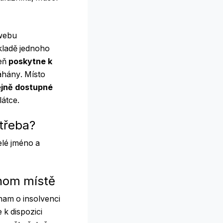
webu
ákladě jednoho
veň
poskytne k
áhány. Místo
ejně dostupné
látce.
otřeba?
lé jméno a
dnom místě
nam o insolvenci
 k dispozici