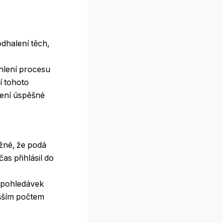
dhalení těch,
chlení procesu
í tohoto
žení úspěšné
ožné, že podá
as přihlásil do
h pohledávek
yšším počtem