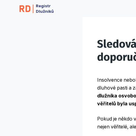
Registr
Dlužníků
Sledová
doporu
Insolvence neboli
dluhové pasti a 
dlužníka osvobo
věřitelů byla u
Pokud je někdo v 
nejen věřitelé, a