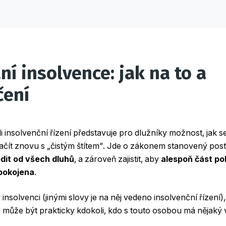
ní insolvence: jak na to a
čení
 insolvenční řízení představuje pro dlužníky možnost, jak se
začít znovu s „čistým štítem”. Jde o zákonem stanovený pos
dit od všech dluhů
, a zároveň zajistit, aby
alespoň část p
spokojena
.
insolvenci (jinými slovy je na něj vedeno insolvenční řízení),
le může být prakticky kdokoli, kdo s touto osobou má nějaký