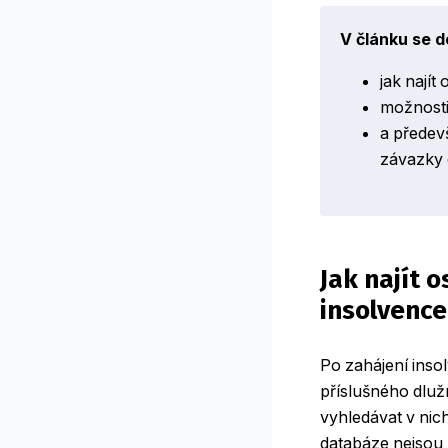
V článku se d
jak najít
možnosti 
a předevš
závazky 
Jak najít 
insolvence
Po zahájení insol
příslušného dlužn
vyhledávat v nic
databáze nejsou 