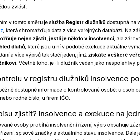
ždou zvlášť.
ím v tomto směru je služba
Registr dlužníků
dostupná na 
cz
, která shromažďuje data z více veřejných databází. Na z
žňuje nejen zjistit, jestli je někdo v insolvenci
, ale záro
hled dluhů
, které jsou u ní v podobě exekuce aktuálně vym
ní a více výpisů tak stačí jeden, jímž
získáte veškeré veř
žníkovi
. Včetně toho, je-li dlužník veden jako nespolehlivý p
ontrolu v registru dlužníků insolvence p
běžně dostupné informace o kontrolované osobě: u osob ce
nebo rodné číslo, u firem IČO.
pisu zjistit? Insolvence a exekuce na je
vané osoby probíhá insolvenční řízení, výpis obsahuje záz
 řízení, spisové značky a aktuálního stavu insolvence. Dále je