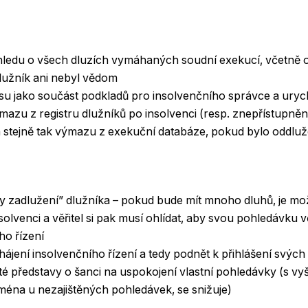
hledu o všech dluzích vymáhaných soudní exekucí, včetně o
dlužník ani nebyl vědom
isu jako součást podkladů pro insolvenčního správce a ury
mazu z registru dlužníků po insolvenci (resp. znepřístupněn
 stejně tak výmazu z exekuční databáze, pokud bylo oddlu
íry zadlužení” dlužníka – pokud bude mít mnoho dluhů, je m
olvenci a věřitel si pak musí ohlídat, aby svou pohledávku vč
ho řízení
hájení insolvenčního řízení a tedy podnět k přihlášení svýc
ité představy o šanci na uspokojení vlastní pohledávky (s v
ejména u nezajištěných pohledávek, se snižuje)