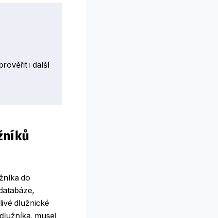
ověřit i další
žníků
užníka do
 databáze,
livé dlužnické
 dlužníka, musel