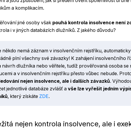
ení a jsou způsobem, jak si předem ověřit spolehlivost druhé
zikům a komplikacím.
ěřování jiné osoby však
pouhá kontrola insolvence není zc
trola i v jiných databázích dlužníků. Z jakého důvodu?
e někdo nemá záznam v insolvenčním rejstříku, automatick
a řádně plní všechny své závazky! K zahájení insolvenčního ř
 návrh dlužníka nebo věřitele, tudíž prověřovaná osoba se
cemi a v insolvenčním rejstříku přesto vůbec nebude. Prot
ledování nejen insolvence, ale i dalších závazků
. Výhodou
et jednotlivé databáze zvlášť a
vše lze vyřešit jedním výp
níků
, který získáte
ZDE
.
ežitá nejen kontrola insolvence, ale i ex