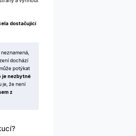
 strany a vyhnout
ela dostačující
y neznamená,
ízení dochází
 může potýkat
o
je nezbytné
 je, že není
isem z
ekucí?