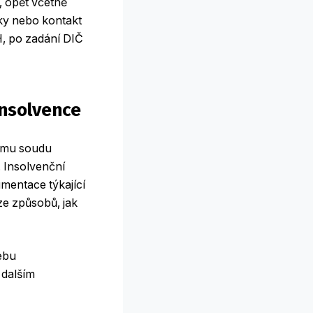
, opět včetně
tky nebo kontakt
H, po zadání DIČ
insolvence
nímu soudu
. Insolvenční
mentace týkající
 ze způsobů, jak
ebu
 dalším