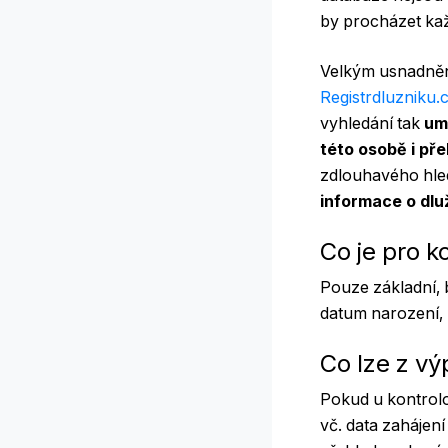
by procházet ka
Velkým usnadněn
Registrdluzniku.
vyhledání tak
umo
této osobě i pře
zdlouhavého hledá
informace o dlu
Co je pro k
Pouze základní, 
datum narození, 
Co lze z vý
Pokud u kontrolo
vč. data zahájení