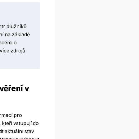
str dlužníků
ní na základě
acemi o
více zdrojů
věření v
ormací pro
kteří vstupují do
it aktuální stav