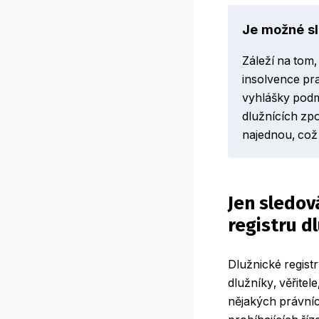
Je možné s
Záleží na tom,
insolvence pra
vyhlášky podm
dlužnících zpo
najednou, což 
Jen sledov
registru dl
Dlužnické registr
dlužníky, věřite
nějakých právních