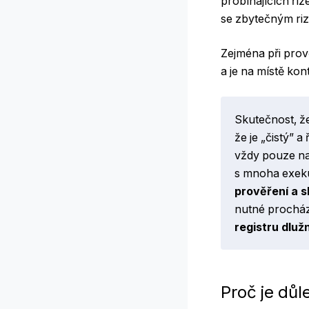
probíhajících říz
se zbytečným ri
Zejména při prov
a je na místě kon
Skutečnost, ž
že je „čistý” 
vždy pouze na
s mnoha exeku
prověření a s
nutné procház
registru dluž
Proč je důl